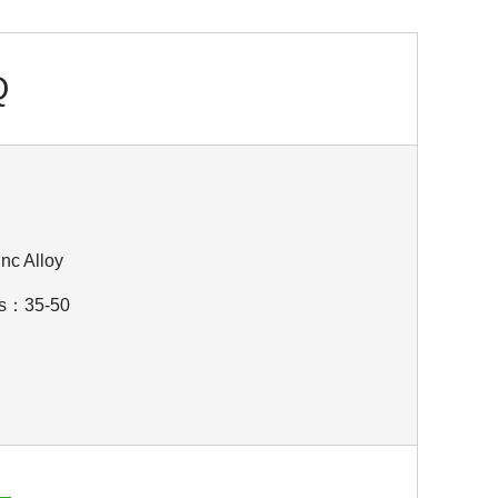
Q
c Alloy
s：35-50